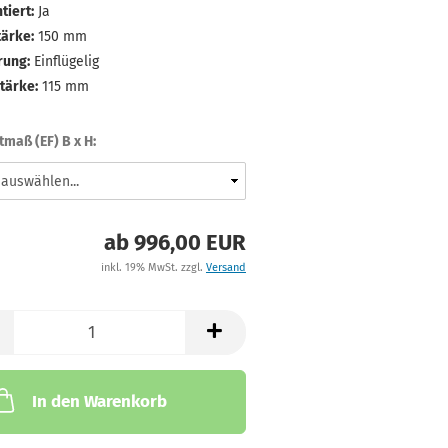
iert:
Ja
ärke:
150 mm
rung:
Einflügelig
tärke:
115 mm
tmaß (EF) B x H:
ab 996,00 EUR
inkl. 19% MwSt. zzgl.
Versand
In den Warenkorb