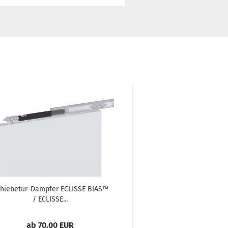
hiebetür-Dämpfer ECLISSE BIAS™
Eclisse Klemmbesch
/ ECLISSE...
für Glastürblät
ab 70,00 EUR
132,00 E