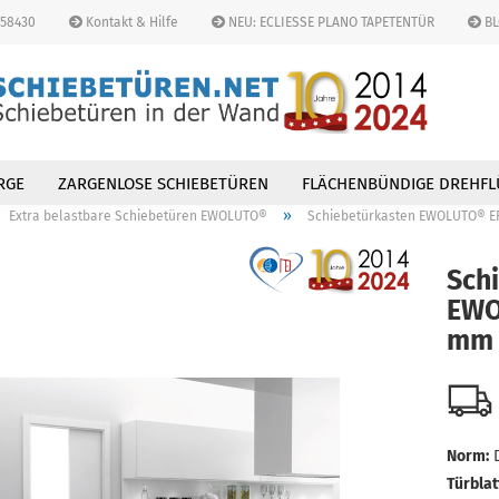
458430
Kontakt & Hilfe
NEU: ECLIESSE PLANO TAPETENTÜR
BL
Lieferland
RGE
ZARGENLOSE SCHIEBETÜREN
FLÄCHENBÜNDIGE DREHFL
»
Extra belastbare Schiebetüren EWOLUTO®
Schiebetürkasten EWOLUTO® E
Sch
EWO
mm 
Konto 
Passw
Norm:
Türblat