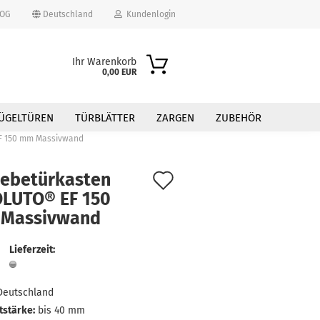
OG
Deutschland
Kundenlogin
Ihr Warenkorb
0,00 EUR
ÜGELTÜREN
TÜRBLÄTTER
ZARGEN
ZUBEHÖR
F 150 mm Massivwand
Auf
iebetürkasten
LUTO® EF 150
den
Massivwand
erstellen
Merkzettel
ort vergessen?
Lieferzeit:
Deutschland
tstärke:
bis 40 mm