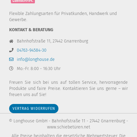
Flexible Zahlungsarten für Privatkunden, Handwerk und
Gewerbe.
KONTAKT & BERATUNG
Bahnhofstraße 11, 27442 Gnarrenburg
04763-94584-30
info@longhouse.de
Mo.-Fr. 8:00 - 16:30 Uhr
Freuen Sie sich bei uns auf tollen Service, hervorragende
Diese Webseite verwendet Cookies und andere
Produkte und faire Preise. Kontaktieren Sie uns gerne – wir
Technologien
freuen uns auf Sie!
Wir verwenden Cookies und ähnliche Technologien, auch von
Drittanbietern, um die ordentliche Funktionsweise der Website zu
VERTRAG WIDERRUFEN
gewährleisten, die Nutzung unseres Angebotes zu analysieren und
Ihnen ein bestmögliches Einkaufserlebnis bieten zu können. Weitere
© Longhouse GmbH - Bahnhofstraße 11 - 27442 Gnarrenburg -
Informationen finden Sie in unserer
Datenschutzerklärung
.
www.schiebetüren.net
Alle Akzeptieren
Alle Preise beinhalten die gesetzliche Mehrwertsteuer. Die