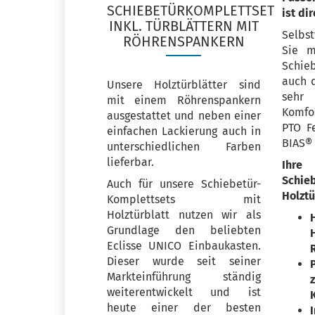
SCHIEBETÜRKOMPLETTSET
ist di
INKL. TÜRBLÄTTERN MIT
Selbs
RÖHRENSPANKERN
Sie m
Schie
auch d
Unsere Holztürblätter sind
seh
mit einem Röhrenspankern
Komfo
ausgestattet und neben einer
PTO F
einfachen Lackierung auch in
BIAS®
unterschiedlichen Farben
lieferbar.
Ihre
Schi
Auch für unsere Schiebetür-
Holztü
Komplettsets mit
Holztürblatt nutzen wir als
Grundlage den beliebten
Eclisse UNICO Einbaukasten.
Dieser wurde seit seiner
Markteinführung ständig
weiterentwickelt und ist
heute einer der besten