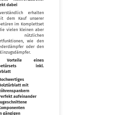
rekt dabei
tverständlich erhalten
it dem Kauf unserer
betüren im Komplettset
ie vielen kleinen aber
r nützlichen
rtfunktionen, wie den
ederdämpfer oder den
 Einzugsdämpfer.
 Vorteile eines
ebetürsets inkl.
rblatt
Hochwertiges
Holztürblatt mit
Röhrenspankern
Perfekt aufeinander
zugeschnittene
Komponenten
In gängigen