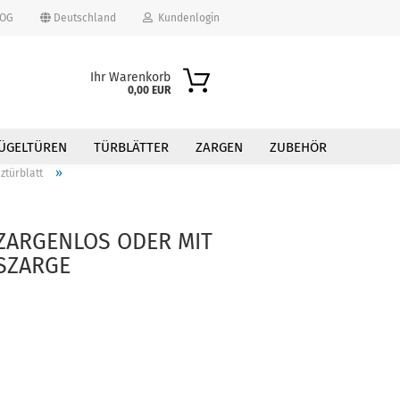
OG
Deutschland
Kundenlogin
Ihr Warenkorb
0,00 EUR
ÜGELTÜREN
TÜRBLÄTTER
ZARGEN
ZUBEHÖR
»
ztürblatt
 ZARGENLOS ODER MIT
SZARGE
erstellen
ort vergessen?