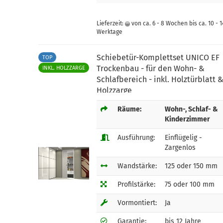
Lieferzeit:
von ca. 6 - 8 Wochen bis ca. 10 - 1
Werktage
Schiebetür-Komplettset UNICO EF
TOP
Trockenbau - für den Wohn- &
INKL. HOLZZARGE
Schlafbereich - inkl. Holztürblatt 
Holzzarge
Räume:
Wohn-, Schlaf- &
Kinderzimmer
Ausführung:
Einflügelig -
Zargenlos
Wandstärke:
125 oder 150 mm
Profilstärke:
75 oder 100 mm
Vormontiert:
Ja
Garantie:
bis 12 Jahre