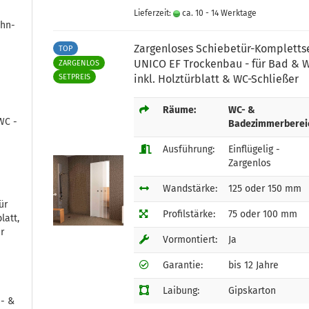
Lieferzeit:
ca. 10 - 14 Werktage
ohn-
Zargenloses Schiebetür-Kompletts
TOP
UNICO EF Trockenbau - für Bad & W
ZARGENLOS
SETPREIS
inkl. Holztürblatt & WC-Schließer
Räume:
WC- &
WC -
Badezimmerberei
Ausführung:
Einflügelig -
Zargenlos
Wandstärke:
125 oder 150 mm
ür
Profilstärke:
75 oder 100 mm
latt,
r
Vormontiert:
Ja
Garantie:
bis 12 Jahre
Laibung:
Gipskarton
s- &