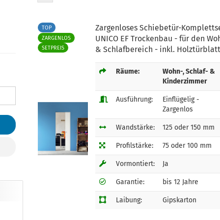
Zargenloses Schiebetür-Kompletts
TOP
UNICO EF Trockenbau - für den Wo
ZARGENLOS
SETPREIS
& Schlafbereich - inkl. Holztürblat
Räume:
Wohn-, Schlaf- &
Kinderzimmer
Ausführung:
Einflügelig -
Zargenlos
Wandstärke:
125 oder 150 mm
Profilstärke:
75 oder 100 mm
Vormontiert:
Ja
Garantie:
bis 12 Jahre
Laibung:
Gipskarton