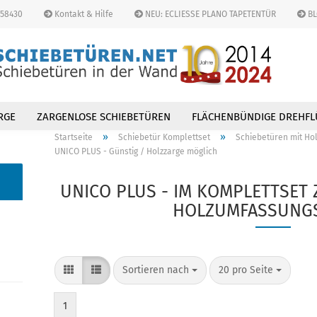
458430
Kontakt & Hilfe
NEU: ECLIESSE PLANO TAPETENTÜR
BL
Lieferland
RGE
ZARGENLOSE SCHIEBETÜREN
FLÄCHENBÜNDIGE DREHFL
»
»
Startseite
Schiebetür Komplettset
Schiebetüren mit Hol
UNICO PLUS - Günstig / Holzzarge möglich
UNICO PLUS - IM KOMPLETTSET
HOLZUMFASSUNG
Konto 
Passw
Sortieren nach
20 pro Seite
1