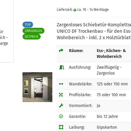
Lieferzeit:
ca. 10 - 14 Werktage
Zargenloses Schiebetür-Kompletts
TOP
UNICO DF Trockenbau - für den Ess
ZARGENLOS
ür
SETPREIS
Wohnbereich - inkl. 2 x Holztürblat
ich -
zarge
Räume:
Ess-, Küchen- &
Wohnbereich
Ausführung:
Zweiflügelig -
Zargenlos
Wandstärke:
125 oder 150 mm
Profilstärke:
75 oder 100 mm
Vormontiert:
Ja
Garantie:
bis 12 Jahre
Laibung:
Gipskarton