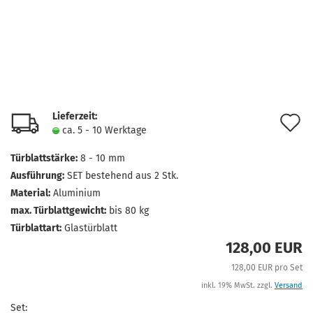
Lieferzeit:
A
ca. 5 - 10 Werktage
d
Türblattstärke:
8 - 10 mm
M
Ausführung:
SET bestehend aus 2 Stk.
Material:
Aluminium
max. Türblattgewicht:
bis 80 kg
Türblattart:
Glastürblatt
128,00 EUR
128,00 EUR pro Set
inkl. 19% MwSt. zzgl.
Versand
Set: